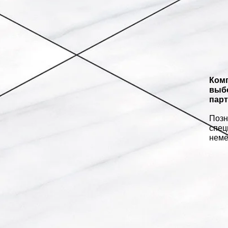
Комп
выб
парт
Позн
спец
неме