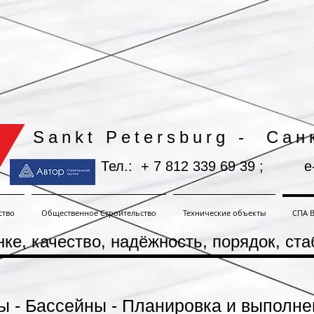
Сан
Sankt Petersburg -
Тел.: + 7 812 339 69 39 ;
e
ство
Общественное Строительство
Технические объекты
СПА В
ке, качество, надёжность, порядок,
ста
ы -
Бассейны - Планировка и выполне