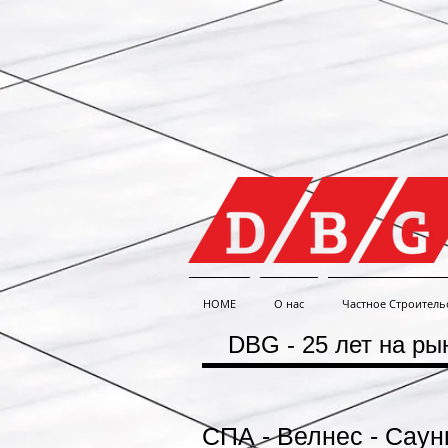
HOME
О нас
Частное Строитель
DBG - 25 лет на рын
СПА - Велнес - Саун