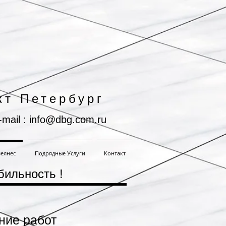
кт Петербург
-mail : info@dbg.com.ru
елнес
Подрядные Услуги
Контакт
бильность !
ние работ