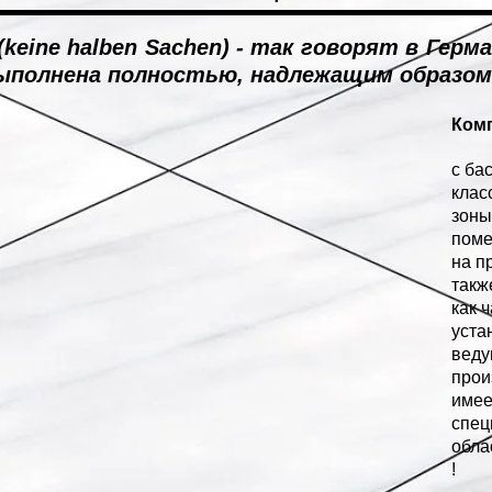
keine halben Sachen) - так говорят в Герм
ыполнена полностью, надлежащим образом
Ком
с ба
клас
зоны
поме
на п
такж
как 
уста
веду
прои
имее
спец
обла
!