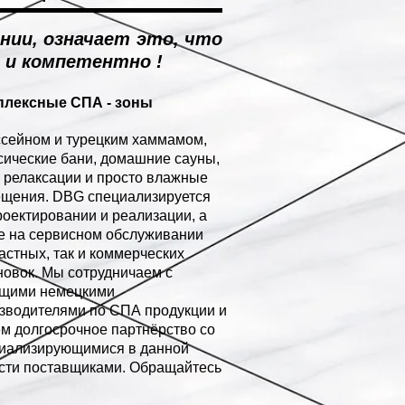
ании, означает это, что
 и компетентно !
плексные СПА - зоны
ссейном и турецким хаммамом,
сические бани, домашние сауны,
 релаксации и просто влажные
щения. DBG специализируется
роектировании и реализации, а
е на сервисном обслуживании
частных, так и коммерческих
новок. Мы сотрудничаем с
щими немецкими
зводителями по СПА продукции и
м долгосрочное партнёрство со
иализирующимися в данной
сти поставщиками. Обращайтесь